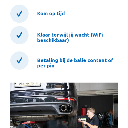
Kom op tijd
Klaar terwijl jij wacht (WiFi
beschikbaar)
Betaling bij de balie contant of
per pin