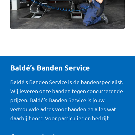
Baldé’s Banden Service
Baldé’s Banden Service is de bandenspecialist.
Wij leveren onze banden tegen concurrerende
prijzen. Baldé’s Banden Service is jouw
vertrouwde adres voor banden en alles wat
daarbij hoort. Voor particulier en bedrijf.