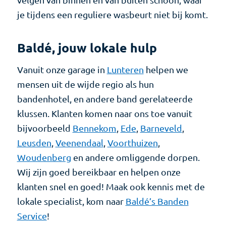
velgen van binnen én van buiten schoon, waar
je tijdens een reguliere wasbeurt niet bij komt.
Baldé, jouw lokale hulp
Vanuit onze garage in
Lunteren
helpen we
mensen uit de wijde regio als hun
bandenhotel, en andere band gerelateerde
klussen. Klanten komen naar ons toe vanuit
bijvoorbeeld
Bennekom
,
Ede
,
Barneveld
,
Leusden
,
Veenendaal
,
Voorthuizen
,
Woudenberg
en andere omliggende dorpen.
Wij zijn goed bereikbaar en helpen onze
klanten snel en goed! Maak ook kennis met de
lokale specialist, kom naar
Baldé’s Banden
Service
!