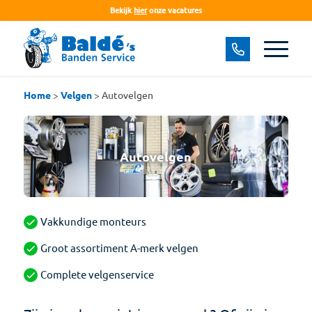
Bekijk
hier
onze vacatures
Home
>
Velgen
>
Autovelgen
Autovelgen
Vakkundige monteurs
Groot assortiment A-merk velgen
Complete velgenservice