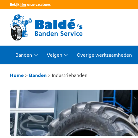
Bekijk
hier
onze vacatures
Banden
Velgen
Overige werkzaamheden
Home
>
Banden
>
Industriebanden