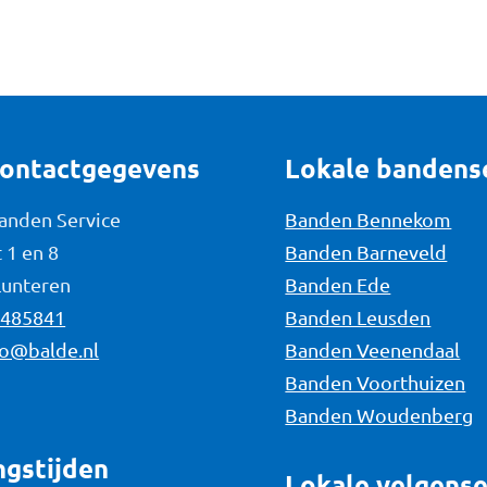
contactgegevens
Lokale bandens
Banden Service
Banden Bennekom
 1 en 8
Banden Barneveld
Lunteren
Banden Ede
-485841
Banden Leusden
fo@balde.nl
Banden Veenendaal
Banden Voorthuizen
Banden Woudenberg
gstijden
Lokale velgense