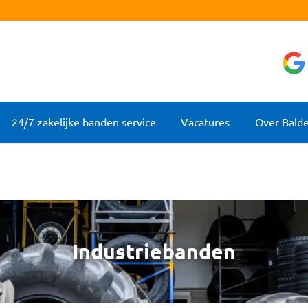
24/7 zakelijke banden service
Vacatures
Over Bald
Industriebanden