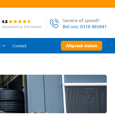
Service of spoed?
4.8
Bel ons:
0318 485841
Gebaseerd op 259 reviews
e
Contact
Afspraak maken