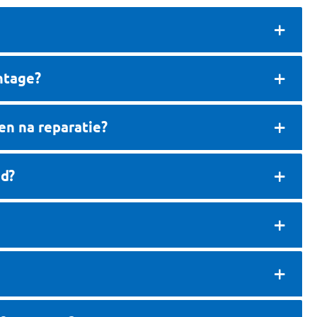
ntage?
en na reparatie?
ad?