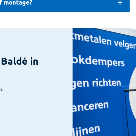
ef montage?
Baldé in
es