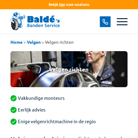
Bekijk
hier
onze vacatures
Home
>
Velgen
>
Velgen richten
Velgen richten
Vakkundige monteurs
Eerlijk advies
Enige velgenrichtmachine in de regio