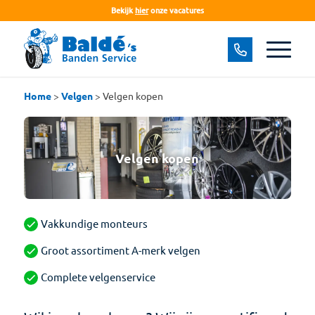
Bekijk
hier
onze vacatures
Home
>
Velgen
>
Velgen kopen
Velgen kopen
Vakkundige monteurs
Groot assortiment A-merk velgen
Complete velgenservice