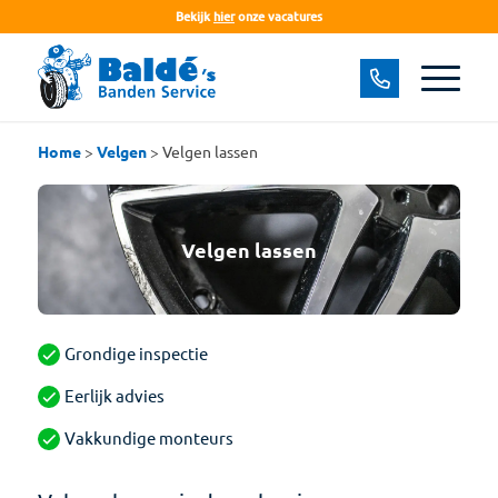
Bekijk
hier
onze vacatures
Home
>
Velgen
>
Velgen lassen
Velgen lassen
Grondige inspectie
Eerlijk advies
Vakkundige monteurs