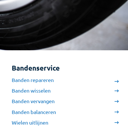
Bandenservice
Banden repareren
Banden wisselen
Banden vervangen
Banden balanceren
Wielen uitlijnen