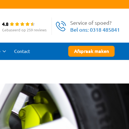
Service of spoed?
4.8
Bel ons:
0318 485841
Gebaseerd op 259 reviews
e
Contact
Afspraak maken