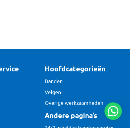
ervice
Hoofdcategorieën
Banden
Velgen
Overige werkzaamheden
Andere pagina’s
24/7 zakelijke banden service