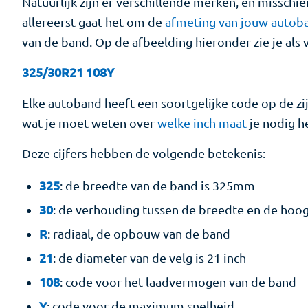
Natuurlijk zijn er verschillende merken, en misschi
allereerst gaat het om de
afmeting van jouw autob
van de band. Op de afbeelding hieronder zie je als
325/30R21 108Y
Elke autoband heeft een soortgelijke code op de zijk
wat je moet weten over
welke inch maat
je nodig h
Deze cijfers hebben de volgende betekenis:
325
: de breedte van de band is 325mm
30
: de verhouding tussen de breedte en de hoo
R
: radiaal, de opbouw van de band
21
: de diameter van de velg is 21 inch
108
: code voor het laadvermogen van de band
Y
: code voor de maximum snelheid