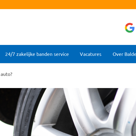
24/7 zakelijke banden service
Vacatures
Over Bald
 auto?