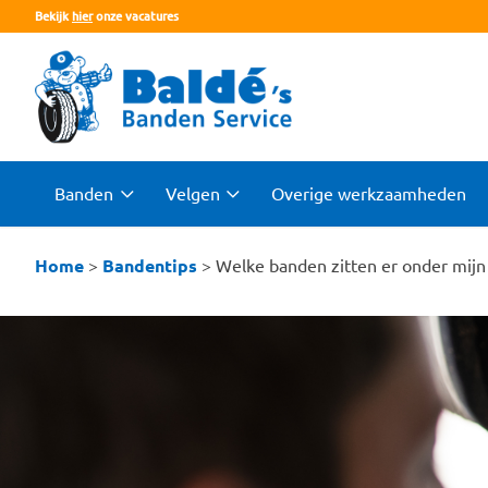
Bekijk
hier
onze vacatures
Banden
Velgen
Overige werkzaamheden
Home
>
Bandentips
>
Welke banden zitten er onder mijn